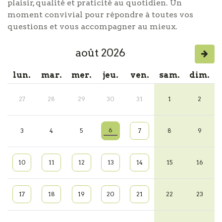
plaisir, qualité et praticité au quotidien. Un
moment convivial pour répondre à toutes vos
questions et vous accompagner au mieux.
août 2026
lun.
mar.
mer.
jeu.
ven.
sam.
dim.
27
28
29
30
31
1
2
6
3
4
5
7
8
9
10
11
12
13
14
15
16
17
18
19
20
21
22
23